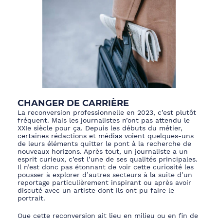
CHANGER DE CARRIÈRE
La reconversion professionnelle en 2023
, c’est plutôt
fréquent. Mais les journalistes n’ont pas attendu le
XXIe siècle pour ça. Depuis les
débuts du méti
er,
certaines rédactions et médias voient quelques-uns
de leurs éléments quitter le pont à la recherche de
nouveau
x
horizon
s
. Après tout, un journaliste a un
esprit curieux,
c’est l’une de ses qualités principales.
Il n’est donc pas étonnant de voir cette curiosité les
pousser à explorer d’autres secteurs à la suite d’un
reportage particulièrement
inspirant ou après avoir
discuté avec un artiste dont ils ont pu faire le
portrait.
Que cette reconversion
ait
lieu en milieu ou
en
fin de