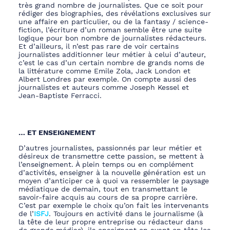
très grand nombre de journalistes. Que ce soit pour
rédiger des biographies, des
révélations exclusives
sur
une affaire
en particulier, ou de la fantasy
/ science-
fiction
, l’écritu
re d’un roman semble être
une suite
logique pour bon nombre de journalistes rédacteurs.
Et d’ailleurs, il n’est pas rare de voir certains
journalistes additionner leur métier à
celui d’auteur,
c’est le cas d’un certain nombre de grands noms de
la littératu
re comme Emile Zola, Jack London et
Albert Londres par exemple. On compte aussi des
journalistes et auteurs comme
Joseph Kessel et
Jean-Baptiste
Ferracci
.
… ET ENSEIGN
EMENT
D’autres journalistes, passionnés par leur métier et
désireux de transmettre cette passion, se mettent à
l’enseignement
. À plein temps ou en complément
d’activités, enseigner à la nouvelle génération est
un
moyen d’anticiper ce à quoi va ressembler le paysage
médiatique de demain, tout en
transmettant le
savoir-faire acquis au cours de sa propre carrière.
C’est par exemple le choix qu’on fait les intervenants
de l’
ISFJ
. Toujours en activité dans le
journalisme (à
la tête de leur propre entreprise ou rédacteur dans