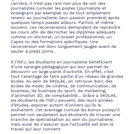
carrière, il n’est pas rare non plus de voir des
journalistes cumuler les postes (journaliste et
enseignant par exemple) ou de tout simplement
revenir
au journalisme (leur passion première) après
quelques temps passés ailleurs.
Parfois, et même
souvent,
ces reconversions demandent de reprendre
les cours afin de décrocher les diplômes adéquats
comme un doctorat, un brevet professionnel, un
Capes ou des formations spécifiques. Une
reconversion est donc longuement
jaugée avant de
sauter à pieds joints.
À l’ISFJ, les étudiants en journalisme bénéficient
d’une synergie pédagogique qui leur permet de
découvrir un large panel d’activité. En effet, c’est
tout l’avantage de faire partie d’un
réseau de grandes
écoles. Au sein d
e SKOLAE,
on retrouve donc des
écoles de mode, de cinéma, de communicatio
n
, de
business, de business du
spo
r
t, d
e
marketing
,
d
’
animation 3D, de
comptabilité… Grâce
à SKOLAE
,
les étudiants de l’ISFJ peuvent, dès leurs années
d’études, explorer autant
d’univers qu’ils le
souhaitent. Cet avantage cumule les bonus puisqu’il
permet non seulement aux étudiants de trouver une
branche de spécialisation au sein du journalisme,
mais aussi de s’assurer que l’actualité est bien le
travail qui leur convien
t.