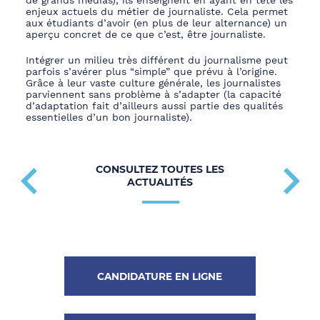
de grands médias), ils enseignent
en ayant en tête les
enjeux actuels d
u métier de journaliste. Cela permet
aux étudiants d’avoir (en plus de leur alternance) un
aperçu concret de ce que c’est, être journaliste.
Intégrer un milieu très différent du journalisme peut
parfois s’avérer plus “simple” que prévu
à l’origine
.
Grâce à leur vaste culture g
énérale, les journalistes
parviennent sans problème à s’adapter (la capacité
d’adaptation
fait d’ailleurs aussi partie des qualités
essentielles d’un bon journaliste).
CONSULTEZ TOUTES LES
ACTUALITÉS
CANDIDATURE EN LIGNE