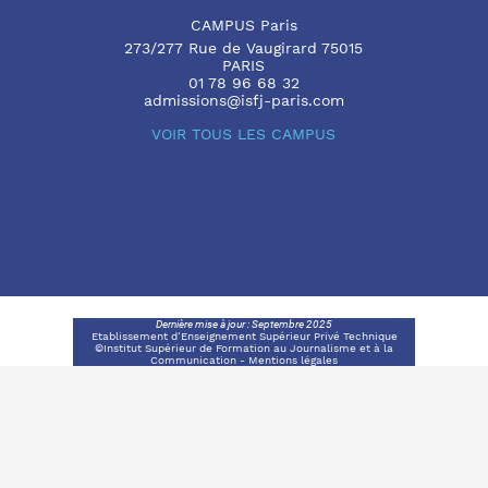
CAMPUS Paris
273/277 Rue de Vaugirard 75015
PARIS
01 78 96 68 32
admissions@isfj-paris.com
VOIR TOUS LES CAMPUS
Dernière mise à jour : Septembre 2025
Etablissement d’Enseignement Supérieur Privé Technique
©Institut Supérieur de Formation au Journalisme et à la
Communication -
Mentions légales