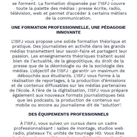
se forment. La formation dispensée par l’ISFJ couvre
toute la palette des médias : presse écrite, radio,
télévision, web et permet d'accéder à certains métiers
de la communication.
UNE FORMATION PROFESSIONNELLE, UNE PÉDAGOGIE
INNOVANTE
L’ISFJ vous propose une solide formation théorique et
pratique. Des journalistes en activité dans les grands
médias transmettent leur savoir-faire et partagent leur
passion. Les enseignements théoriques traitent aussi
bien de l’actualité, de la géopolitique, du droit de la
presse que de la déontologie ou de la sociologie des
médias. L'objectif de l'ISFJ : garantir un maximum de
débouchés aux étudiants. L’ISFJ vous forme à la
réalisation de reportages, à la production d’émissions
et de contenus diffusables sur les médias partenaires
de l’école. À l'ère de la digitalisation, l'ISFJ vous prépare
également aux nouveaux formats journalistiques tels
que les podcasts, la production de contenus sur
mobile ou encore au journalisme dit de "solution".
DES ÉQUIPEMENTS PROFESSIONNELS
À l’ISFJ, vous suivez un cursus dans un cadre
professionnalisant : salles de montage, studios web
radio, plateaux TV, unités de tournage HD. Vous êtes