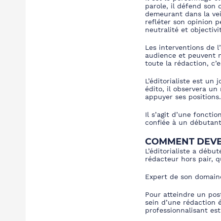
parole, il défend son 
demeurant dans la vein
refléter son opinion 
neutralité et objectivi
Les interventions de l’
audience et peuvent m
toute la rédaction, c’
L’éditorialiste est un 
édito, il observera un
appuyer ses positions.
Il s’agit d’une foncti
confiée à un débutant
COMMENT DEVEN
L’éditorialiste a début
rédacteur hors pair, q
Expert de son domaine,
Pour atteindre un post
sein d’une rédaction é
professionnalisant est