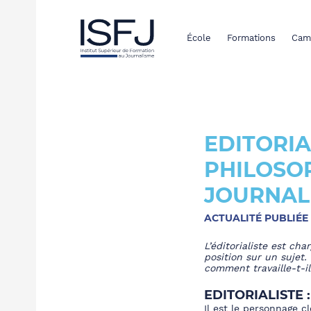
École
Formations
Cam
EDITORIA
PHILOSOP
JOURNAL
ACTUALITÉ PUBLIÉE
L’éditorialiste
est charg
position sur un sujet.
comment travaille-t-il
EDITORIALISTE 
Il est le personnage c