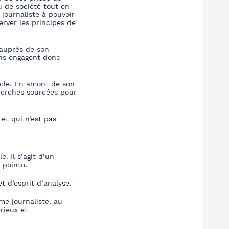
u de société tout en
 journaliste à pouvoir
erver les principes de
s auprès de son
ons engagent donc
ticle. En amont de son
cherches sourcées pour
et qui n’est pas
e. Il s’agit d’un
 pointu.
t d’esprit d’analyse.
me journaliste, au
rieux et