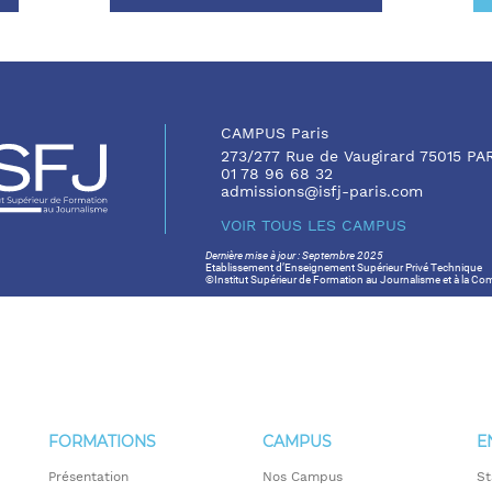
CAMPUS Paris
273/277 Rue de Vaugirard 75015 PA
01 78 96 68 32
admissions@isfj-paris.com
VOIR TOUS LES CAMPUS
Dernière mise à jour : Septembre 2025
Etablissement d’Enseignement Supérieur Privé Technique
©Institut Supérieur de Formation au Journalisme et à la C
FORMATIONS
CAMPUS
E
Présentation
Nos Campus
St