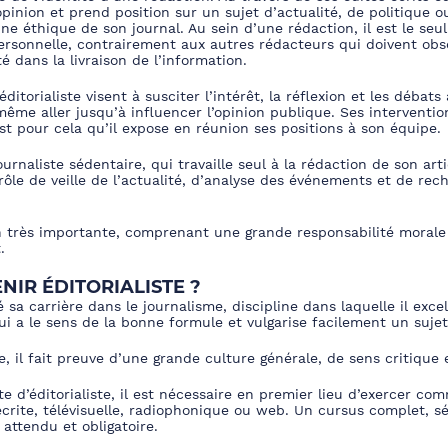
opinion et prend position sur un sujet d’actualité, de politique o
e éthique de son journal. Au sein d’une rédaction, il est le seul
personnelle, contrairement aux autres rédacteurs qui doivent obs
té dans la livraison de l’information.
éditorialiste visent à susciter l’intérêt, la réflexion et les débat
ême aller jusqu’à influencer l’opinion publique. Ses interventi
est pour cela qu’il expose en réunion ses positions à son équipe.
journaliste sédentaire, qui travaille seul à la rédaction de son ar
 rôle de veille de l’actualité, d’analyse des événements et de re
on très importante, comprenant une grande responsabilité morale 
.
IR ÉDITORIALISTE ?
é sa carrière dans le journalisme, discipline dans laquelle il excell
ui a le sens de la bonne formule et vulgarise facilement un sujet
 il fait preuve d’une grande culture générale, de sens critique e
e d’éditorialiste, il est nécessaire en premier lieu d’exercer com
crite, télévisuelle, radiophonique ou web. Un cursus complet, sé
 attendu et obligatoire.