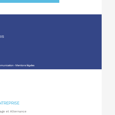
RIS
ommunication -
Mentions légales
NTREPRISE
age et Alternance