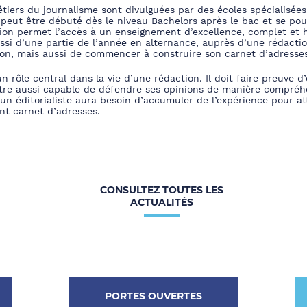
iers du journalisme sont divulguées par des écoles spécialisées.
 peut être débuté dès le niveau Bachelors après le bac et se pou
ion permet l’accès à un enseignement d’excellence, complet et h
ssi d’une partie de l’année en alternance, auprès d’une rédactio
ion, mais aussi de commencer à construire son carnet d’adresses
un rôle central dans la vie d’une rédaction. Il doit faire preuve d
être aussi capable de défendre ses opinions de manière compréhe
 un éditorialiste aura besoin d’accumuler de l’expérience pour a
nt carnet d’adresses.
CONSULTEZ TOUTES LES
ACTUALITÉS
PORTES OUVERTES