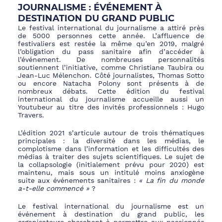
JOURNALISME : ÉVÉNEMENT À
DESTINATION DU GRAND PUBLIC
Le festival international du journalisme a attiré près
de 5000 personnes cette année. L’affluence de
festivaliers est restée la même qu’en 2019, malgré
l’obligation du pass sanitaire afin d’accéder à
l’événement. De nombreuses personnalités
soutiennent l’initiative, comme Christiane Taubira ou
Jean-Luc Mélenchon. Côté journalistes, Thomas Sotto
ou encore Natacha Polony sont présents à de
nombreux débats. Cette édition du festival
international du journalisme accueille aussi un
Youtubeur au titre des invités professionnels : Hugo
Travers.
L’édition 2021 s’articule autour de trois thématiques
principales : la diversité dans les médias, le
complotisme dans l’information et les difficultés des
médias à traiter des sujets scientifiques. Le sujet de
la collapsologie (initialement prévu pour 2020) est
maintenu, mais sous un intitulé moins anxiogène
suite aux événements sanitaires :
« La fin du monde
a-t-elle commencé »
?
Le festival international du journalisme est un
événement à destination du grand public, les