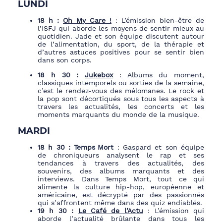
LUNDI
18 h :
Oh My Care !
:
L’émission bien-être de
l’ISFJ qui aborde les moyens de sentir mieux au
quotidien. Jade et son équipe discutent autour
de l’alimentation, du sport, de la thérapie et
d’autres astuces positives pour se sentir bien
dans son corps.
18 h 30 :
Jukebox
:
Albums du moment,
classiques intemporels ou sorties de la semaine,
c’est le rendez-vous des mélomanes. Le rock et
la pop sont décortiqués sous tous les aspects à
travers les actualités, les concerts et les
moments marquants du monde de la musique.
MARDI
18 h 30 :
Temps Mort
: Gaspard et son équipe
de chroniqueurs analysent le rap et ses
tendances à travers des actualités, des
souvenirs, des albums marquants et des
interviews. Dans Temps Mort, tout ce qui
alimente la culture hip-hop, européenne et
américaine, est décrypté par des passionnés
qui s’affrontent même dans des quiz endiablés.
19 h 30 :
Le Café de l’Actu
:
L’émission qui
aborde l’actualité brûlante dans tous les