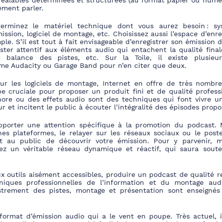
réalables déterminées et structurées (au format papier ou numéri
ement parler.
terminez le matériel
technique dont vous aurez besoin : sy
sion, logiciel de montage, etc. Choisissez aussi l’espace d’enr
le. S’il est tout à fait envisageable d’enregistrer son émission 
ester attentif
aux éléments audio
qui entachent la qualité fina
 balance des pistes, etc. Sur la Toile, il existe plusieur
mme Audac
ity ou Garage Band pour n’en citer que deux.
r les logiciels de montage, Internet en offre de très nombre
 cruciale pour proposer un produit fini et de qualité professi
ore ou des effets audio sont des techniques qui font vivre un
ur et incitent le public à écouter l’intégralité des épisodes propo
apporter une attention spécifique à la
promotion du podcast. 
es plateformes, le relayer sur les réseaux sociaux ou le poste
t au public de découvrir votre émission. Pour y parvenir, mu
ez un véritable réseau dynamique et réactif, qui saura souten
ux outils aisément accessibles, produire un podcast de qualité r
niqu
es professionnelles de l’information et du montage audi
gistrement des pistes, montage et présentation sont enseigné
format d’émission audio qui a le
vent en poupe. Très actuel, i