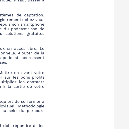
que), il faut passer à
stèmes de captation,
egistrement : chez vous
de
puis son smartphone
le du podcast : son de
s solutions gratuites
ux en accès libre. Le
onnelle. Ajouter de la
 podcast, accroissent
sés.
Mettre en avant votre
r sur les bons profils
ltipliez les contacts
ir la sortie de votre
equiert de se former à
ovisuel. Méthodologie
s au sein du parcours
l doit répondre à des