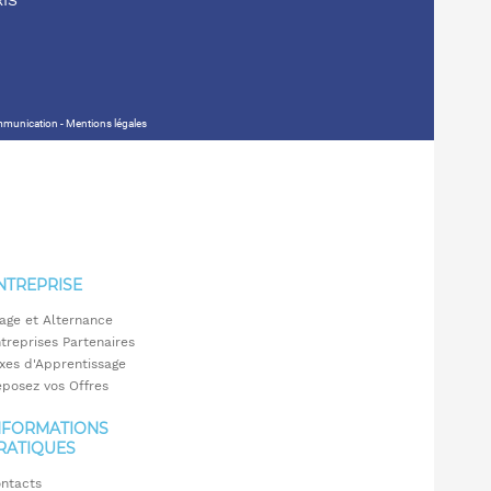
RIS
ommunication -
Mentions légales
NTREPRISE
age et Alternance
treprises Partenaires
xes d'Apprentissage
posez vos Offres
NFORMATIONS
RATIQUES
ntacts