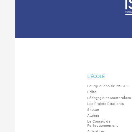
L'ÉCOLE
Pourquoi choisir l'ISFJ ?
Edito
Pédagogie et Masterclass
Les Projets Etudiants
Skolae
Alumni
Le Conseil de
Perfectionnement
Actualités