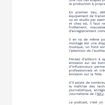
Une fois ces étapes p
la production à propr
En premier lieu, dé
équipement de transmis
ou en studio par exemp
et chez soi, il faut r
frottement, mauvaise
d’enregistrement co
Il en va de même pou
montage est une étape
mu
sique, un fond son
l’attention de l’audite
Pensez d’ailleurs à 
émission sur les bonn
d’influenceurs perme
prof
essionnels et cré
émission sur la Toile.
S’il existe de nombre
la maîtrise des tech
journalistique, enre
Journalisme de l’
ISFJ
.
Le podcast, c’est un 