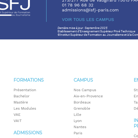
273/277 Rue de Vaugirard 75015 PA
01 78 96 68 32
admissions@isfj-paris.com
VOIR TOUS LES CAMPUS
Dernière mise à jour : Septembre 2025
Etablissement d’Enseignement Supérieur Privé Technique
©Institut Supérieur de Formation au Journalisme et à la C
FORMATIONS
CAMPUS
E
Présentation
Nos Campus
St
Bachelor
Aix-en-Provence
En
Mastère
Bordeaux
Ta
Les Modules
Grenoble
Dé
VAE
Lille
I
VAIT
Lyon
P
Nantes
ADMISSIONS
Paris
Co