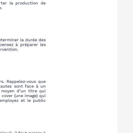
rter la production de
e.
éterminer la durée des
pensez à préparer les
ervention.
urs. Rappelez-vous que
rnautes sont face à un
 moyen d’un titre qui
e
cover
(une image) qui
employez et le public