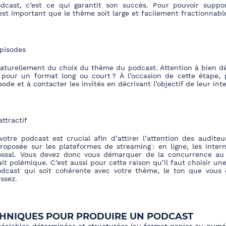
dcast, c’est ce qui garantit son succès. Pour
pouvoir suppo
 est important que le thème soit large et facilement fractionnabl
épisodes
aturellement du choix du thème du podcast. Attention à bien d
s pour un format long ou court ? À l’occasion de cette étape, 
ode et à contacter les invités en décrivant l’objectif de leur int
ttractif
votre p
odcast est crucial afin d’attirer l’attention des audite
roposée sur les plateformes de streaming : en ligne, les inte
ossal. Vous devez donc vous démarquer de la concurren
ce au
ait polémique. C’est aussi pour cette raison qu’il faut choisir un
odcast qui soit cohérente avec votre thème, le ton que vous 
ssez.
CHNIQUES POUR PRODUIRE UN PODCAST