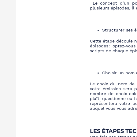
Le concept d’un po
plusieurs épisodes, il
Structurer ses 
Cette étape découle n
épisodes : optez-vou
scripts de chaque épis
Choisir un nom a
Le choix du nom de 
votre émission sera p
nombre de choix col
plaît, questionne ou f
représentera votre p
auquel vous vou
s adre
LES ÉTAPES TE